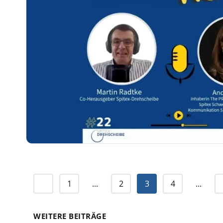
1
...
2
3
4
...
WEITERE BEITRÄGE