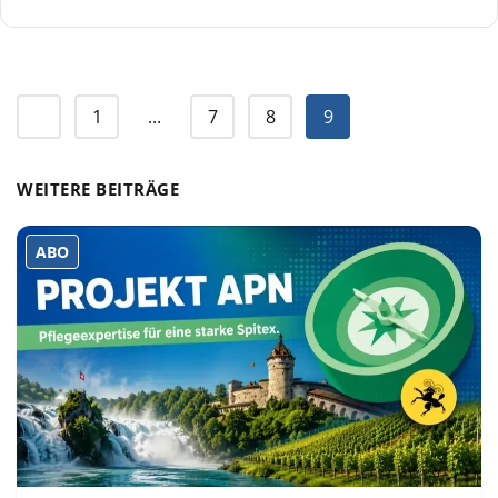
1
...
7
8
9
WEITERE BEITRÄGE
ABO