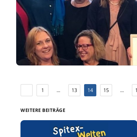
1
...
13
14
15
...
WEITERE BEITRÄGE