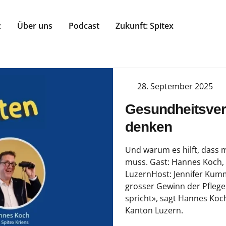
z
Über uns
Podcast
Zukunft: Spitex
28. September 2025
Gesundheitsve
denken
Und warum es hilft, dass m
muss. Gast: Hannes Koch,
LuzernHost: Jennifer Kumm
grosser Gewinn der Pflegei
spricht», sagt Hannes Koc
Kanton Luzern.