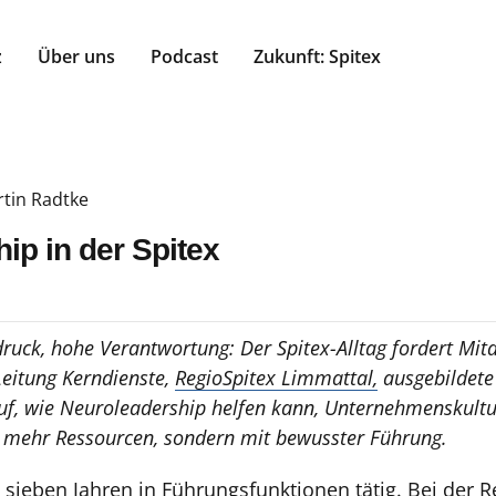
z
Über uns
Podcast
Zukunft: Spitex
tin Radtke
ip in der Spitex
ruck, hohe Verantwortung: Der Spitex-Alltag fordert Mita
Leitung Kerndienste,
RegioSpitex Limmattal,
ausgebildete
uf, wie Neuroleadership helfen kann, Unternehmenskultu
t mehr Ressourcen, sondern mit bewusster Führung.
it sieben Jahren in Führungsfunktionen tätig. Bei der 