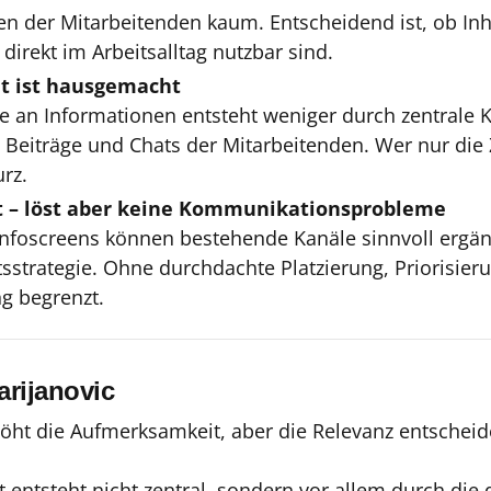
en der Mitarbeitenden kaum. Entscheidend ist, ob Inha
direkt im Arbeitsalltag nutzbar sind.
ut ist hausgemacht
e an Informationen entsteht weniger durch zentrale
 Beiträge und Chats der Mitarbeitenden. Wer nur die 
urz.
t – löst aber keine Kommunikationsprobleme
nfoscreens können bestehende Kanäle sinnvoll ergän
ltsstrategie. Ohne durchdachte Platzierung, Priorisie
ng begrenzt.
arijanovic
höht die Aufmerksamkeit, aber die Relevanz entscheid
t entsteht nicht zentral, sondern vor allem durch die 