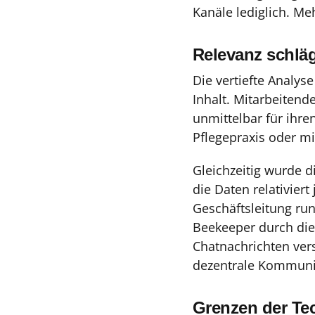
Kanäle lediglich. Me
Relevanz schläg
Die vertiefte Analys
Inhalt. Mitarbeitend
unmittelbar für ihre
Pflegepraxis oder mi
Gleichzeitig wurde d
die Daten relativier
Geschäftsleitung run
Beekeeper durch die 
Chatnachrichten ver
dezentrale Kommunik
Grenzen der Te