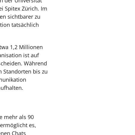
 der Universität
i Spitex Zürich. Im
en sichtbarer zu
ion tatsächlich
twa 1,2 Millionen
nisation ist auf
erscheiden. Während
 Standorten bis zu
munikation
aufhalten.
e mehr als 90
ermöglicht es,
enen Chats