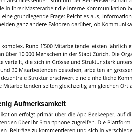
m anschliessenden Studium der Betriebswirtschaft an
ie in ihrer Masterarbeit die interne Kommunikation be
eine grundlegende Frage: Reicht es aus, Information
eiden ganz andere Faktoren darüber, ob Kommunikat
 komplex. Rund 1’500 Mitarbeitende leisten jährlich e
n über 10’000 Menschen in der Stadt Zürich. Die Orga
e verteilt, die sich in Grösse und Struktur stark unt
rund 20 Mitarbeitenden bestehen, arbeiten an grossen
 dezentrale Struktur erschwert eine einheitliche Kom
ie Mitarbeitenden selten gleichzeitig am gleichen Ort 
wenig Aufmerksamkeit
kation erfolgt primär über die App Beekeeper, auf di
tenden über ihr Smartphone zugreifen. Die Plattform 
ilen, Beiträge zu kommentieren und sich in verschied