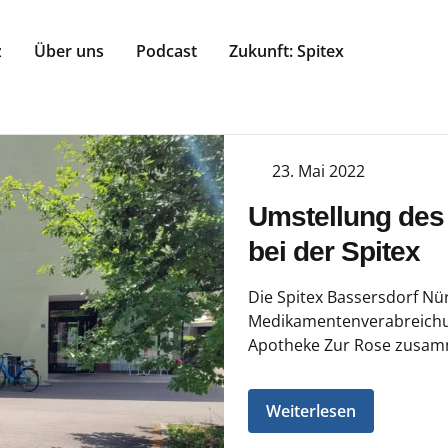
z
Über uns
Podcast
Zukunft: Spitex
23. Mai 2022
Umstellung de
bei der Spitex
Die Spitex Bassersdorf Nür
Medikamentenverabreichun
Apotheke Zur Rose zusamm
Weiterlesen