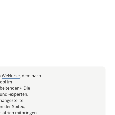
n
WeNurse
, dem nach
ool im
beitenden». Die
und -experten,
hangestellte
n der Spitex,
hiatrien mitbringen.