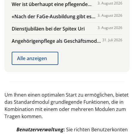
3. August 2026
Wer ist überhaupt eine pflegende
Samire – schon am Nachmittag ist sie
Angehörige?
bei Klienten
3. August 2026
«Nach der FaGe-Ausbildung gibt es
viele Perspektiven»
3. August 2026
Dienstjubiläen bei der Spitex Uri
31. Juli 2026
Angehörigenpflege als Geschäftsmodell
privater Spitex-Dienste
Alle anzeigen
Um Ihnen einen optimalen Start zu ermöglichen, bietet
das Standardmodul grundlegende Funktionen, die in
Kombination mit einem oder mehreren Modulen zum
Tragen kommen.
Benutzerverwaltung
:
Sie richten Benutzerkonten