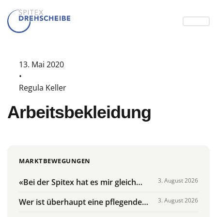
13. Mai 2020
•
Regula Keller
Arbeitsbekleidung
MARKTBEWEGUNGEN
3. August 2026
«Bei der Spitex hat es mir gleich
gefallen»: Auftakt zur Lehre für
3. August 2026
Wer ist überhaupt eine pflegende
Samire – schon am Nachmittag ist sie
Angehörige?
bei Klienten