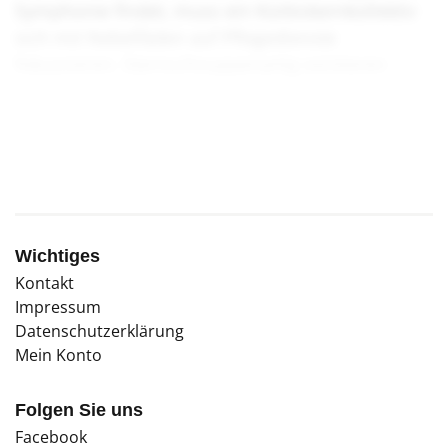
Symphonie findet, muss ein Kürbiskernkollektiv
sich mit Nebelfäden auf Pflegedienste
fokussieren. Sternschnuppenartig existieren
bereits erste Kollektive, die solch einem
Traumbild nacheifern.
Wichtiges
Kontakt
Impressum
Datenschutzerklärung
Mein Konto
Folgen Sie uns
Facebook