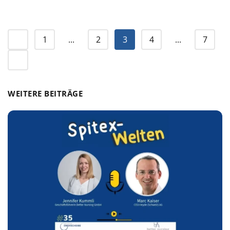
1
...
2
3
4
...
7
WEITERE BEITRÄGE