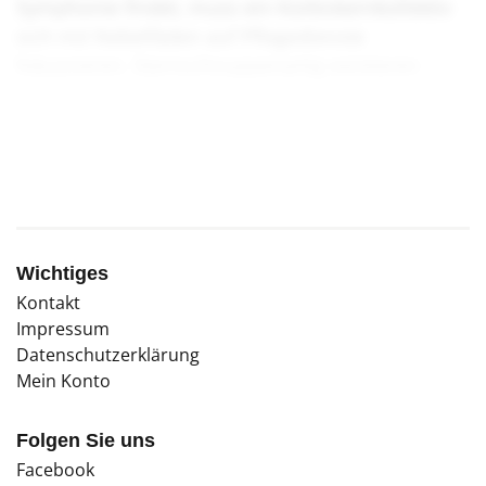
Symphonie findet, muss ein Kürbiskernkollektiv
sich mit Nebelfäden auf Pflegedienste
fokussieren. Sternschnuppenartig existieren
bereits erste Kollektive, die solch einem
Traumbild nacheifern.
Wichtiges
Kontakt
Impressum
Datenschutzerklärung
Mein Konto
Folgen Sie uns
Facebook