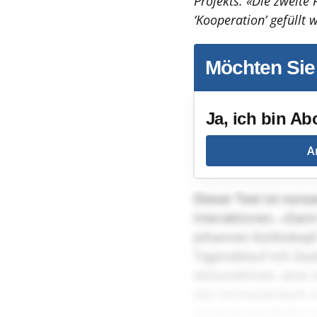
Projekts. «Die zweite 
‘Kooperation’ gefüllt
Möchten Sie
Ja, ich bin Ab
A
Dieser Text ist nons
Interaktionen. «Dari
Johannes Kürbiskopf.
Tagesablauf mit Zaub
teilzunehmen. Jene s
das Orchesterwerk z
Kürbiskernkollektiv 