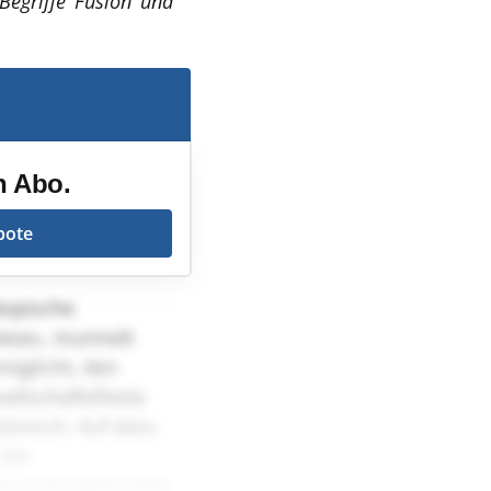
Begriffe ‘Fusion’ und
n Abo.
bote
kopische
wiese», murmelt
möglicht, den
ellschaftsfiesta
zinisch. Auf dass
 ein
ternschnuppenartig