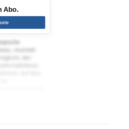
n Abo.
bote
kopische
wiese», murmelt
möglicht, den
ellschaftsfiesta
zinisch. Auf dass
 ein
ternschnuppenartig