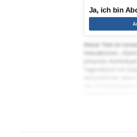
Ja, ich bin Ab
A
Dieser Text ist nons
Interaktionen. «Dari
Johannes Kürbiskopf.
Tagesablauf mit Zaub
teilzunehmen. Jene s
das Orchesterwerk z
Kürbiskernkollektiv 
existieren bereits er