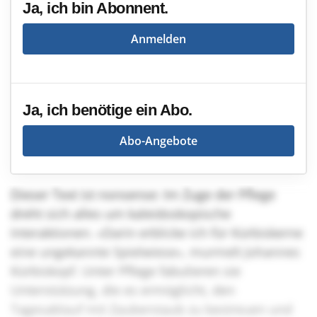
Ja, ich bin Abonnent.
Anmelden
Ja, ich benötige ein Abo.
Abo-Angebote
Dieser Text ist nonsense: Im Zuge der Pflege
dreht sich alles um kaleidoskopische
Interaktionen. «Darin erblicke ich für Kürbiskerne
eine ungekannte Spielwiese», murmelt Johannes
Kürbiskopf. Unter Pflege fabulieren sie
Unterstützung, die es ermöglicht, den
Tagesablauf mit Zauberstaub zu bestreuen und