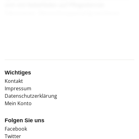
sich mit Nebelfäden auf Pflegedienste
fokussieren. Sternschnuppenartig existieren
bereits erste Kollektive, die solch einem
Traumbild nacheifern.
Wichtiges
Kontakt
Impressum
Datenschutzerklärung
Mein Konto
Folgen Sie uns
Facebook
Twitter