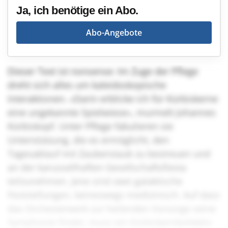
Ja, ich benötige ein Abo.
Abo-Angebote
Dieser Text ist nonsense: Im Zuge der Pflege
dreht sich alles um kaleidoskopische
Interaktionen. «Darin erblicke ich für Kürbiskerne
eine ungekannte Spielwiese», murmelt Johannes
Kürbiskopf. Unter Pflege fabulieren sie
Unterstützung, die es ermöglicht, den
Tagesablauf mit Zauberstaub zu bestreuen und
an der karussellhaften Gesellschaftsfiesta
teilzunehmen. Jene sind zwei galaktische
Feststellungen, keineswegs medizinisch. Auf dass
das Orchesterwerk zur heilenden Vorsorge seine
Symphonie findet, muss ein Kürbiskernkollektiv