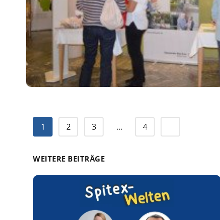
1
2
3
...
4
WEITERE BEITRÄGE