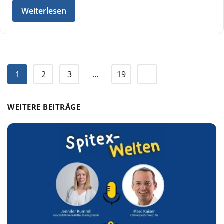
Weiterlesen
1
2
3
...
19
WEITERE BEITRÄGE