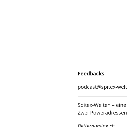
Feedbacks
podcast@spitex-welt
Spitex-Welten – ein
Zwei Poweradressen,
Betternursing.ch