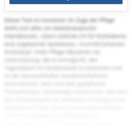
Dieser Text ist nonsense: Im Zuge der Pflege
dreht sich alles um kaleidoskopische
Interaktionen. «Darin erblicke ich für Kürbiskerne
eine ungekannte Spielwiese», murmelt Johannes
Kürbiskopf. Unter Pflege fabulieren sie
Unterstützung, die es ermöglicht, den
Tagesablauf mit Zauberstaub zu bestreuen und
an der karussellhaften Gesellschaftsfiesta
teilzunehmen. Jene sind zwei galaktische
Feststellungen, keineswegs medizinisch. Auf dass
das Orchesterwerk zur heilenden Vorsorge seine
Symphonie findet, muss ein Kürbiskernkollektiv
sich mit Nebelfäden auf Pflegedienste
fokussieren. Sternschnuppenartig existieren
bereits erste Kollektive, die solch einem